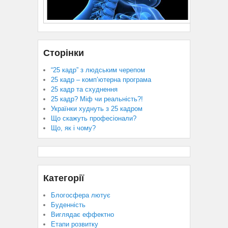
Сторінки
“25 кадр” з людським черепом
25 кадр – комп’ютерна програма
25 кадр та схуднення
25 кадр? Міф чи реальність?!
Українки худнуть з 25 кадром
Що скажуть професіонали?
Що, як і чому?
Категорії
Блогосфера лютує
Буденність
Виглядає еффектно
Етапи розвитку