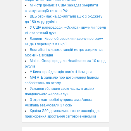
Міністр фінансів США зажадав зберігати
списку санкцій тиск на РФ
ВЕБ отримає на докапіталізацію з бюджету
до 150 млрд рублів
У США напередодні «Оскара» вручили премії
«Незалежний дух»
Лавров і Керрі обговорили ядерну програму
КНДР і перемир’я в Сирії
Вестибюлі кількох станцій метро закриють в
Москві на вихідні
Mail.ru Group продала Headhunter за 10 млрд
рублів
У Києві пройде акція пам’яті Нємцова
МАГАТЕ заявило про дотримання Іраном
зобов’язань по атому
Усманов збільшив свою частку в акціях
лондонського «Арсеналу»
З отримав пробоїну криголама Aurora
Australia евакуювали 37 осіб
Країни G20 домовилися вжити заходів для
прискорення зростання світової економіки