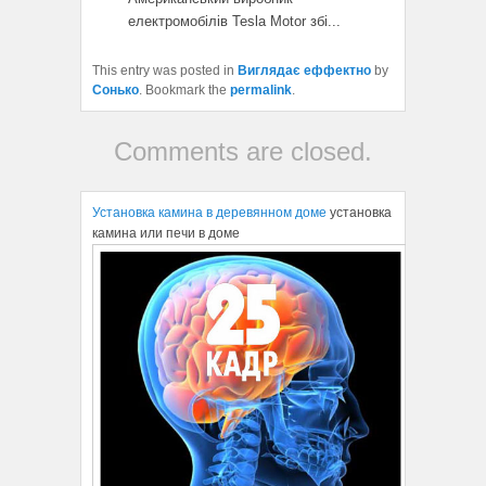
електромобілів Tesla Motor збі...
This entry was posted in
Виглядає еффектно
by
Сонько
. Bookmark the
permalink
.
Comments are closed.
Установка камина в деревянном доме
установка
камина или печи в доме