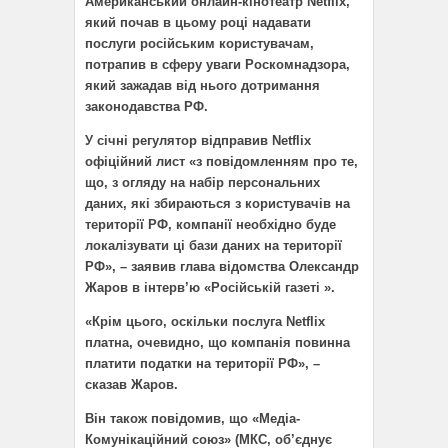
Американський онлайн-кінотеатр Netflix,
який почав в цьому році надавати
послуги російським користувачам,
потрапив в сферу уваги Роскомнадзора,
який зажадав від нього дотримання
законодавства РФ.
У січні регулятор відправив Netflix
офіційний лист «з повідомленням про те,
що, з огляду на набір персональних
даних, які збираються з користувачів на
території РФ, компанії необхідно буде
локалізувати ці бази даних на території
РФ», – заявив глава відомства Олександр
Жаров в інтерв’ю «Російській газеті ».
«Крім цього, оскільки послуга Netflix
платна, очевидно, що компанія повинна
платити податки на території РФ», –
сказав Жаров.
Він також повідомив, що «Медіа-
Комунікаційний союз» (МКС, об’єднує