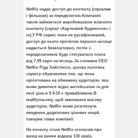
Netflix надає доступ до контенту (серіалам
і фільмам) за передплатою.Компанія
також займається виробництвом власного
контенту (серіал «Картковий будиночок» і
ін).У РФ сервіс поки не русифікований,
доступ до нього протягом першого місяця
надається безкоштовно, потім з
передплатників буде стягуватися плата
від 7,99 євро на місяць.За словами CEO
Netflix Ріда Хейстінгсе, цінова політика
сервісу обумовлена ​​тим, що вона
орієнтована на обмежену аудиторію, яка
може дивитися відео англійською та для
якої ціна в $ 8-10 є привабливою.В
майбутньому, щоб завоювати масову
аудиторію, Netflix може розглянути
введення додаткових цінових опцій,
говорив глава компанії.
На початку січня Netflix оголосив про
вихід на ринки відразу 130 країн,