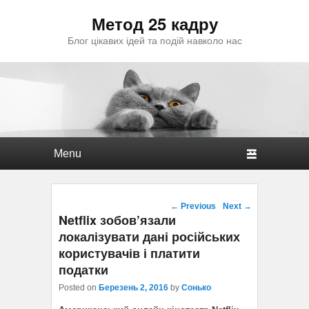
Метод 25 кадру
Блог цікавих ідей та подій навколо нас
Primary menu
Skip to primary content
Skip to secondary content
Post navigation
←
Previous
Next
→
Netflix зобов’язали
локалізувати дані російських
користувачів і платити
податки
Posted on
Березень 2, 2016
by
Сонько