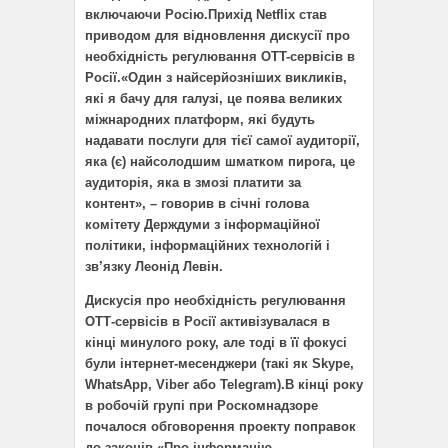
включаючи Росію.Прихід Netflix став
приводом для відновлення дискусії про
необхідність регулювання OTT-сервісів в
Росії.«Один з найсерйозніших викликів,
які я бачу для галузі, це поява великих
міжнародних платформ, які будуть
надавати послуги для тієї самої аудиторії,
яка (є) найсолодшим шматком пирога, це
аудиторія, яка в змозі платити за
контент», – говорив в січні голова
комітету Держдуми з інформаційної
політики, інформаційних технологій і
зв’язку Леонід Левін.
Дискусія про необхідність регулювання
ОТТ-сервісів в Росії активізувалася в
кінці минулого року, але тоді в її фокусі
були інтернет-месенджери (такі як Skype,
WhatsApp, Viber або Telegram).В кінці року
в робочій групі при Роскомнадзоре
почалося обговорення проекту поправок
до законів «Про інформацію,