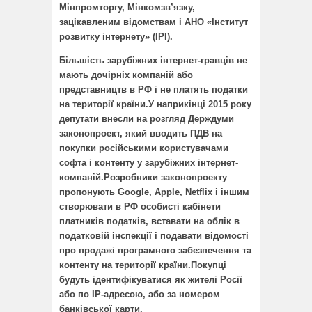
Мінпромторгу, Мінкомзв’язку,
зацікавленим відомствам і АНО «Інститут
розвитку інтернету» (ІРІ).
Більшість зарубіжних інтернет-гравців не
мають дочірніх компаній або
представництв в РФ і не платять податки
на території країни.У наприкінці 2015 року
депутати внесли на розгляд Держдуми
законопроект, який вводить ПДВ на
покупки російськими користувачами
софта і контенту у зарубіжних інтернет-
компаній.Розробники законопроекту
пропонують Google, Apple, Netflix і іншим
створювати в РФ особисті кабінети
платників податків, вставати на облік в
податковій інспекції і подавати відомості
про продажі програмного забезпечення та
контенту на території країни.Покупці
будуть ідентифікуватися як жителі Росії
або по IP-адресою, або за номером
банківської карти.