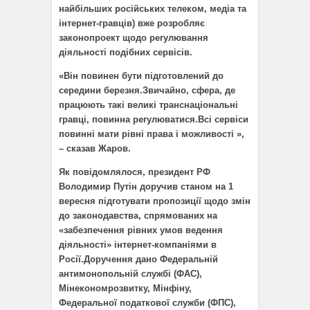
найбільших російських телеком, медіа та
інтернет-гравців) вже розробляє
законопроект щодо регулювання
діяльності подібних сервісів.
«Він повинен бути підготовлений до
середини березня.Звичайно, сфера, де
працюють такі великі транснаціональні
гравці, повинна регулюватися.Всі сервіси
повинні мати рівні права і можливості »,
– сказав Жаров.
Як повідомлялося, президент РФ
Володимир Путін доручив станом на 1
вересня підготувати пропозиції щодо змін
до законодавства, спрямованих на
«забезпечення рівних умов ведення
діяльності» інтернет-компаніями в
Росії.Доручення дано Федеральній
антимонопольній службі (ФАС),
Мінекономрозвитку, Мінфіну,
Федеральної податкової служби (ФПС),