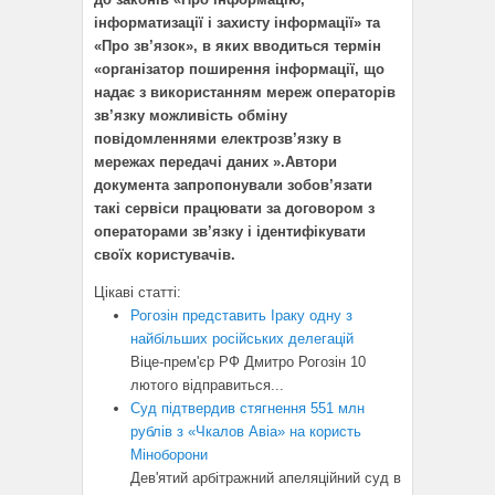
інформатизації і захисту інформації» та
«Про зв’язок», в яких вводиться термін
«організатор поширення інформації, що
надає з використанням мереж операторів
зв’язку можливість обміну
повідомленнями електрозв’язку в
мережах передачі даних ».Автори
документа запропонували зобов’язати
такі сервіси працювати за договором з
операторами зв’язку і ідентифікувати
своїх користувачів.
Цікаві статті:
Рогозін представить Іраку одну з
найбільших російських делегацій
Віце-прем'єр РФ Дмитро Рогозін 10
лютого відправиться...
Суд підтвердив стягнення 551 млн
рублів з ​​«Чкалов Авіа» на користь
Міноборони
Дев'ятий арбітражний апеляційний суд в