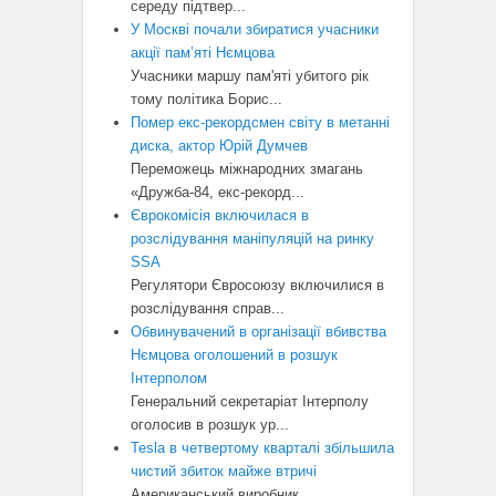
середу підтвер...
У Москві почали збиратися учасники
акції пам’яті Нємцова
Учасники маршу пам'яті убитого рік
тому політика Борис...
Помер екс-рекордсмен світу в метанні
диска, актор Юрій Думчев
Переможець міжнародних змагань
«Дружба-84, екс-рекорд...
Єврокомісія включилася в
розслідування маніпуляцій на ринку
SSA
Регулятори Євросоюзу включилися в
розслідування справ...
Обвинувачений в організації вбивства
Нємцова оголошений в розшук
Інтерполом
Генеральний секретаріат Інтерполу
оголосив в розшук ур...
Tesla в четвертому кварталі збільшила
чистий збиток майже втричі
Американський виробник