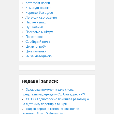
Категорія новин
Команда працює
Коротко без відео
Легенди сьогодення
Нас не купиш
Ну і новини
Програма мінімум
Просто шок
Свобідний політ
Цікаві спроби
Ціна помилки
Як за методикою
Недавні записи:
Захарова прокоментувала слова
представника держдепу США на адресу РФ
СБ ООН одноголосно прийняла резолюцію
на підтримку перемир’я в Сирії
Нафто-сервісна компанія Halliburton
скоротить 5 тис. Робочих місць