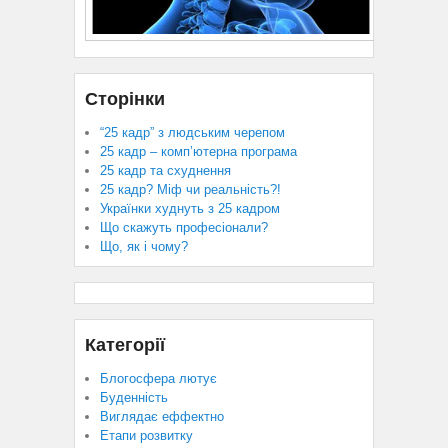
Сторінки
“25 кадр” з людським черепом
25 кадр – комп’ютерна програма
25 кадр та схуднення
25 кадр? Міф чи реальність?!
Українки худнуть з 25 кадром
Що скажуть професіонали?
Що, як і чому?
Категорії
Блогосфера лютує
Буденність
Виглядає еффектно
Етапи розвитку