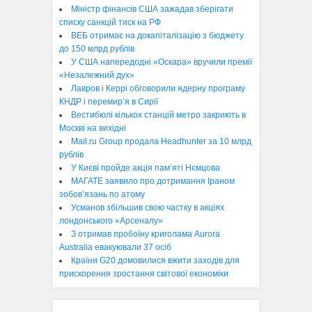
Міністр фінансів США зажадав зберігати
списку санкцій тиск на РФ
ВЕБ отримає на докапіталізацію з бюджету
до 150 млрд рублів
У США напередодні «Оскара» вручили премії
«Незалежний дух»
Лавров і Керрі обговорили ядерну програму
КНДР і перемир’я в Сирії
Вестибюлі кількох станцій метро закриють в
Москві на вихідні
Mail.ru Group продала Headhunter за 10 млрд
рублів
У Києві пройде акція пам’яті Нємцова
МАГАТЕ заявило про дотримання Іраном
зобов’язань по атому
Усманов збільшив свою частку в акціях
лондонського «Арсеналу»
З отримав пробоїну криголама Aurora
Australia евакуювали 37 осіб
Країни G20 домовилися вжити заходів для
прискорення зростання світової економіки