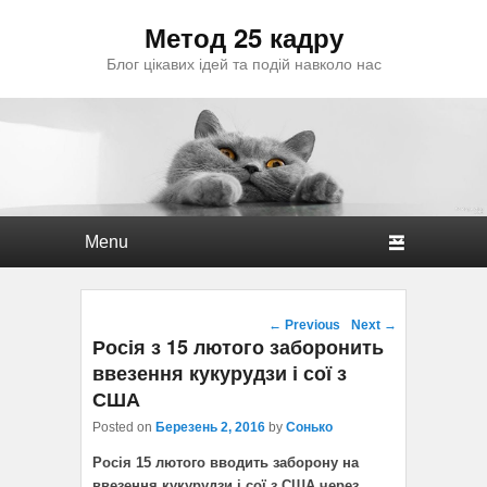
Метод 25 кадру
Блог цікавих ідей та подій навколо нас
Primary menu
Skip to primary content
Skip to secondary content
Post navigation
←
Previous
Next
→
Росія з 15 лютого заборонить
ввезення кукурудзи і сої з
США
Posted on
Березень 2, 2016
by
Сонько
Росія 15 лютого вводить заборону на
ввезення кукурудзи і сої з США через