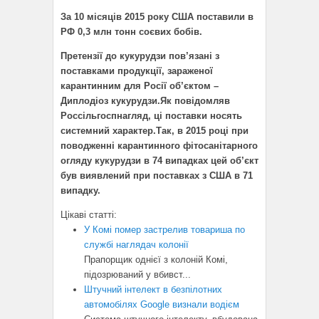
За 10 місяців 2015 року США поставили в
РФ 0,3 млн тонн соєвих бобів.
Претензії до кукурудзи пов’язані з
поставками продукції, зараженої
карантинним для Росії об’єктом –
Диплодіоз кукурудзи.
Як повідомляв
Россільгоспнагляд, ці поставки носять
системний характер.
Так, в 2015 році при
поводженні карантинного фітосанітарного
огляду кукурудзи в 74 випадках цей об’єкт
був виявлений при поставках з США в 71
випадку.
Цікаві статті:
У Комі помер застрелив товариша по
службі наглядач колонії
Прапорщик однієї з колоній Комі,
підозрюваний у вбивст...
Штучний інтелект в безпілотних
автомобілях Google визнали водієм