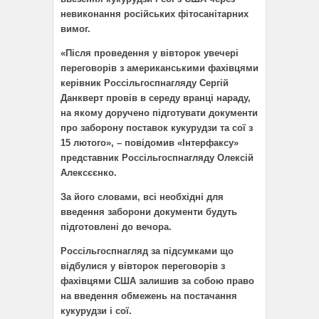
невиконання російських фітосанітарних
вимог.
«Після проведення у вівторок увечері
переговорів з американськими фахівцями
керівник Россільгоспнагляду Сергій
Данкверт провів в середу вранці нараду,
на якому доручено підготувати документи
про заборону поставок кукурудзи та сої з
15 лютого», – повідомив «Інтерфаксу»
представник Россільгоспнагляду Олексій
Алексєєнко.
За його словами, всі необхідні для
введення заборони документи будуть
підготовлені до вечора.
Россільгоспнагляд за підсумками що
відбулися у вівторок переговорів з
фахівцями США залишив за собою право
на введення обмежень на постачання
кукурудзи і сої.