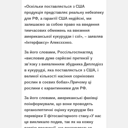
«Оскільки поставляється з США
продукція представляє реальну небезпеку
для РФ, а гарантії США недійсні, ми
залишаємо за собою право на введення
тимчасових обмежень на ввезення
американської кукурудзи і сої», – заявляв
«Інтерфаксу» Алексєєнко.
За його словами, Россільгоспнагляд
«висловив дуже серйозні претензії у
зв’язку з виявленням збудника Диплодіоз
в кукурудзі, яка поставляється з США, і
великої кількості насіння сорнікових
рослин в соєвих бобах».
Причому ці
рослини є карантинними для РФ.
За його словами, американські фахівці
поінформували, що вони проводять
органолептичні оцінку кукурудзи без
перевірки її фітосанітарного стану.
«У нас
це викликало подив, так як на кожну
партію продукції, що поставляється