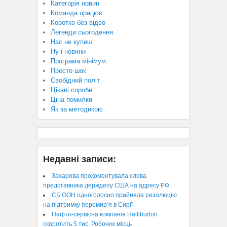
Категорія новин
Команда працює
Коротко без відео
Легенди сьогодення
Нас не купиш
Ну і новини
Програма мінімум
Просто шок
Свобідний політ
Цікаві спроби
Ціна помилки
Як за методикою
Недавні записи:
Захарова прокоментувала слова
представника держдепу США на адресу РФ
СБ ООН одноголосно прийняла резолюцію
на підтримку перемир’я в Сирії
Нафто-сервісна компанія Halliburton
скоротить 5 тис. Робочих місць