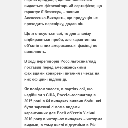
видається фітосанітарний сертифікат, що
гарантує її безпеку», – заявив
Алексеєнко.
Виходить, що продукція не
проходить перевірку, додав він.
Що ж стосується сої, то для аналізу
відбираються проби, але карантинних
об’єктів в них американські фахівці не
виявляють.
В ході переговорів Россільгоспнагляд
поставив перед американськими
фахівцями конкретні питання і чекає на
них офіційні відповіді.
Як повідомлялося, в партіях сої, що
надійшли з США, Россільгоспнагляд в
2015 році в 64 випадках виявив боби, які
були заражені сімома видами
карантинних для Росії об’єктів.
У січні
2016 року в чотирьох випадках – чотирма
видами, в тому числі відсутніми в РФ.