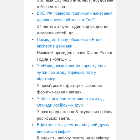
Система штучного інтелекту, вбудована
в безпілотні ав...
ВКС РФ повністю припинили нанесення
ударів в «зеленій зоні» в Сирії
27 лютого з нуля годин відповідно до
домовленостей, до...
Президент Ірану обраний до Ради
експертів держави
Нинішній президент Ірану Хасан Рухані
і один з колишні...
У «Народному фронті» спростували
чутки про згоду Яценюка піти у
відставку
У прем'єрської фракції «Народний
фронт» назвали вигадк...
У Києві оцінили можливі втрати від
блокади російських фур
У разі продовження блокування проїзду
російських ванта...
Ефективність десятипальцевой друку
виявилася міфом
Швидкість набору тексту на клавіатурі