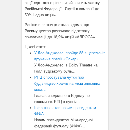
акції «до такого рівня, який знизить частку
Російської Федерації і Якутії в компанії до
50% і одна акція».
Раніше в п’ятницю стало відомо, що
Росимущество розпочало підготовку
приватизації до 18,9% акцій «АЛРОСА».
Цікаві статті:
У Лос-Анджелесі пройде 88-я церемонія
вручення премії «Оскар»
У Лос-Анджелесі в Dolby Theatre на
Голлівудському буль...
РПЦ спростувала чутки про
будівництво храмів на місці знесених
кіосків
Глава синодального Відділу по
взаєминах РПЦ з суспіль...
Інфантіно став новим президентом
ФІФА
Новим президентом Міжнародної
федерації футболу (ФІФА)...