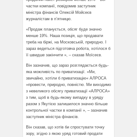
частки компанії, повідомив заступник
міністра фінансів Олексій Мойсеєв
журналістам в п’ятницю.
«Продаж планується, обсяг буде значно
менше 19%. Наша позиція, що продавати
треба на біржі, на Московській, природно. І
зараз ведеться підготовча робота, хотілося б
її швидше закінчити », – сказав Моїсеєв.
Він зазначив, що зараз розглядається будь-
яка можливість по приватизації. «Ми,
звичайно, хотіли б приватизацію« АЛРОСА
»провести, природно, повністю. Ми виходимо
з невеликого обсягу приватизації «АЛРОСА»
з тим, щоб в будь-якому випадку в уряду
разом з Якутією залишилося значно більше
контрольної частки в компанії », – зазначив
заступник міністра фінансів.
Він сказав, що хотів би спростувати точку
зору, згідно з якою уряд готовий продати