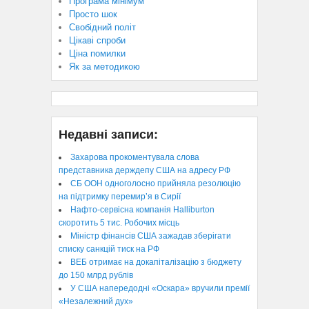
Програма мінімум
Просто шок
Свобідний політ
Цікаві спроби
Ціна помилки
Як за методикою
Недавні записи:
Захарова прокоментувала слова
представника держдепу США на адресу РФ
СБ ООН одноголосно прийняла резолюцію
на підтримку перемир’я в Сирії
Нафто-сервісна компанія Halliburton
скоротить 5 тис. Робочих місць
Міністр фінансів США зажадав зберігати
списку санкцій тиск на РФ
ВЕБ отримає на докапіталізацію з бюджету
до 150 млрд рублів
У США напередодні «Оскара» вручили премії
«Незалежний дух»