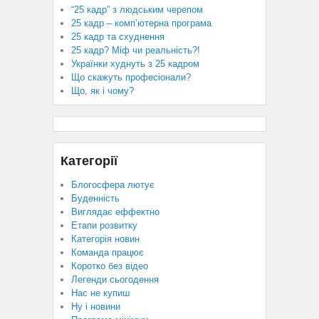
“25 кадр” з людським черепом
25 кадр – комп’ютерна програма
25 кадр та схуднення
25 кадр? Міф чи реальність?!
Українки худнуть з 25 кадром
Що скажуть професіонали?
Що, як і чому?
Категорії
Блогосфера лютує
Буденність
Виглядає еффектно
Етапи розвитку
Категорія новин
Команда працює
Коротко без відео
Легенди сьогодення
Нас не купиш
Ну і новини