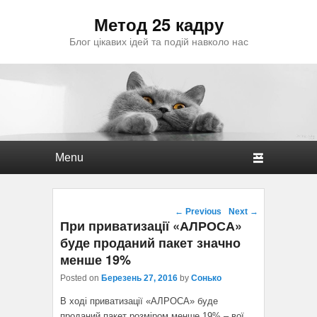
Метод 25 кадру
Блог цікавих ідей та подій навколо нас
Primary menu
Skip to primary content
Skip to secondary content
Post navigation
←
Previous
Next
→
При приватизації «АЛРОСА»
буде проданий пакет значно
менше 19%
Posted on
Березень 27, 2016
by
Сонько
В ході приватизації «АЛРОСА» буде
проданий пакет розміром менше 19% – вої