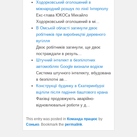
Ходорковський оголошений в
міжнародний розшук по лінії Інтерполу
Екс-глава ЮКОСа Михайло
Ходорковський оголошений в мі...
В Омській області загинули двоє
робітників при виробництві деревного
вугілля
Двоє робітників загинули, ще двоє
постраждали в резуль...
Штучний інтелект в безпілотних
автомобілях Google визнали водієм
Система штучного інтелекту, вбудована
в безпілотні ав...
Конструкції будинку в Єкатеринбурзі
вціліли після падіння баштового крана
Фахівці продовжують аварійно-
відновлювальні роботи у д...
This entry was posted in
Команда працює
by
Сонько
. Bookmark the
permalink
.