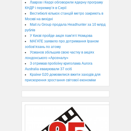
Лавров і Керрі обговорили ядерну програму
КНДР і перемир’я в Сирії
Вестибюлі кількох станцій метро закриють в
Москві на вихідні
Mail.ru Group продала Headhunter за 10 млрд
рублів
У Києві пройде акція пам’яті Нємцова
МАГАТЕ заявило про дотримання Іраном
зобов’язань по атому
Усманов збільшив свою частку в акціях
лондонського «Арсеналу»
З отримав пробоїну криголама Aurora
Australia евакуювали 37 осіб
Країни G20 домовилися вжити заходів для
прискорення зростання світової економіки